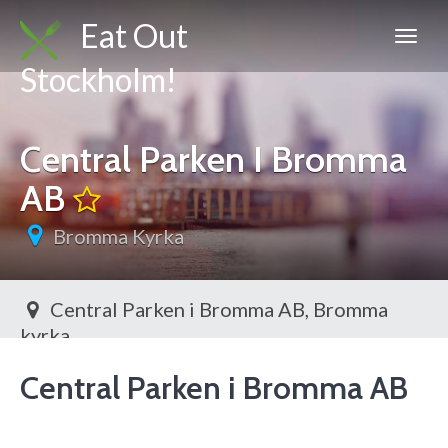
Eat Out
Stockholm!
Central Parken I Bromma
AB
Bromma Kyrka
Central Parken i Bromma AB, Bromma
kyrka
Toggl
Central Parken i Bromma AB